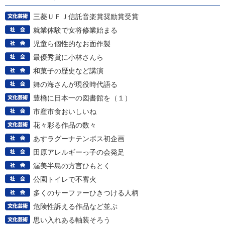
三菱ＵＦＪ信託音楽賞奨励賞受賞
就業体験で女将修業始まる
児童ら個性的なお面作製
最優秀賞に小林さんら
和菓子の歴史など講演
舞の海さんが現役時代語る
豊橋に日本一の図書館を（１）
市産市食おいしいね
花々彩る作品の数々
あすラグーナテンボス初企画
田原アレルギーっ子の会発足
渥美半島の方言ひもとく
公園トイレで不審火
多くのサーファーひきつける人柄
危険性訴える作品など並ぶ
思い入れある軸装そろう