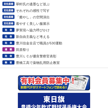
翠軒氏の遺墨など並ぶ
それぞれの感性で写す
「癒やし」の空間演出
着やすく美しい服展示
夢実現へ協力呼びかけ
新自由主義など考える
豊川信金全店で職員が530運動
田原祭り
豊川ＬＣが優良警察官表彰
豊橋工高で薬物乱用防止教室