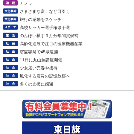
カメラ
さまざまな富士など目引く
旅行の感動をスケッチ
高校サッカー選手権県予選
のんほい横丁９月分年間賞候補
高齢化進展で注目の医療機器産業
窃盗容疑で45歳逮捕
11日に丸山薫講座開催
少女雇い売春や接待
風化する震災の記憶故郷へ
多くの支援に感謝