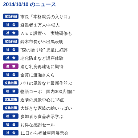
2014/10/10 のニュース
市長「本格就労の入り口」
避難者１万人中42人
ＡＥＤ設置へ 実地研修も
鈴木市長が不出馬表明
“森の贈り物” 児童に好評
老化防止など講座体験
進む乳房再建術に期待
金賞に渡瀬さんら
パリの風景など最新作並ぶ
物語コーポ 国内300店舗に
近隣の風景中心に18点
大好きな家族の絵いっぱい
参加者ら食品表示学ぶ
お得な感謝セール
11日から福祉車両展示会