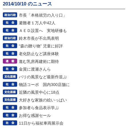
2014/10/10 のニュース
市長「本格就労の入り口」
避難者１万人中42人
ＡＥＤ設置へ 実地研修も
鈴木市長が不出馬表明
“森の贈り物” 児童に好評
老化防止など講座体験
進む乳房再建術に期待
金賞に渡瀬さんら
パリの風景など最新作並ぶ
物語コーポ 国内300店舗に
近隣の風景中心に18点
大好きな家族の絵いっぱい
参加者ら食品表示学ぶ
お得な感謝セール
11日から福祉車両展示会