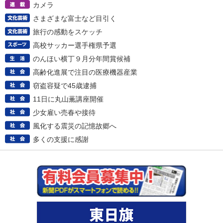
カメラ
さまざまな富士など目引く
旅行の感動をスケッチ
高校サッカー選手権県予選
のんほい横丁９月分年間賞候補
高齢化進展で注目の医療機器産業
窃盗容疑で45歳逮捕
11日に丸山薫講座開催
少女雇い売春や接待
風化する震災の記憶故郷へ
多くの支援に感謝