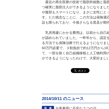
最近の再生医療の技術で脂肪幹細胞と脂肪
つ確実に脂肪注入ができるようになりまし
や腹部もスマートになり、まさに女性にと
す。ただ残念なことに、この方法は保険適
設も限られており、今後さらなる普及が期
乳房再建にかかる費用は、以前から自己組
が認められていました。一昨年から、認定
る方法でも保険治療で行えるようになりまし
60万円必要で、３割負担で約12万円から1
て、一部を除く自己組織移植と人工物利用
ができるようになったわけで、大変好まし
2014/10/11 のニュース
台風豪雨に不安な２つの川