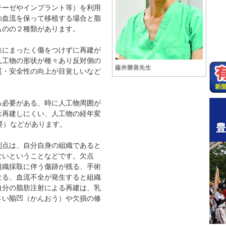
ーゼやインプラント等）を利用
の血流を保って移植する場合と脂
ものの２種類があります。
にまったく傷をつけずに再建が
人工物の形状が種々あり反対側の
藤井勝善先生
質・安全性の向上が目覚しいなど
必要がある、時に人工物周囲が
は再建しにくい、人工物の経年変
要）などがあります。
点は、自分自身の組織であると
ないということなどです。欠点
組織採取に伴う傷跡が残る、手術
なる、血流不全が発生すると組織
自分の脂肪注射による再建は、乳
さい陥凹（かんおう）や欠損の修