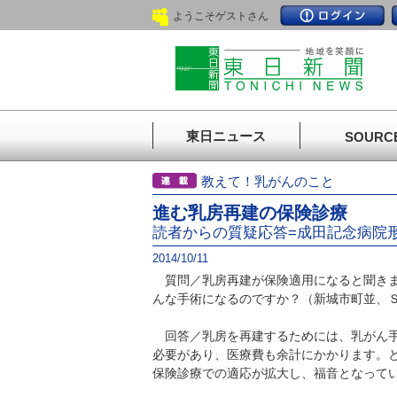
ようこそゲストさん
東日ニュース
SOURC
教えて！乳がんのこと
進む乳房再建の保険診療
読者からの質疑応答=成田記念病院
2014/10/11
質問／乳房再建が保険適用になると聞きま
んな手術になるのですか？（新城市町並、
回答／乳房を再建するためには、乳がん手
必要があり、医療費も余計にかかります。
保険診療での適応が拡大し、福音となって