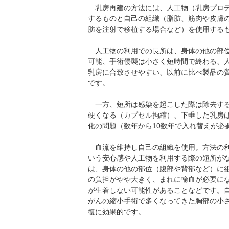
乳房再建の方法には、人工物（乳房プロテ
するものと自己の組織（脂肪、筋肉や皮膚
肪を注射で移植する場合など）を使用する
人工物の利用での長所は、身体の他の部位
可能、手術侵襲は小さく短時間で終わる、
乳房に合致させやすい、以前に比べ製品の
です。
一方、短所は感染を起こした際は除去する
硬くなる（カプセル拘縮）、下垂した乳房
化の問題（数年から10数年で入れ替えが必
血流を維持し自己の組織を使用。方法の利
いう安心感や人工物を利用する際の短所が
は、身体の他の部位（腹部や背部など）に
の負担がやや大きく、まれに輸血が必要に
が生着しない可能性があることなどです。
がんの縮小手術で多くなってきた胸部の小
復に効果的です。