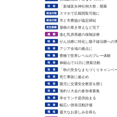
「新城富永神社例大祭」開幕
スマホで広報閲覧可能に
市と市農協が協定締結
屋根の葺き替えなど完了
進む乳房再建の保険診療
がん治療に特化し陽子線治療への
アジア全域の拠点に
豊橋で世界レベルのプレー体験
御嶽山で11日に捜索活動
「秋の安全なまちづくりキャンペ
死亡事故に歯止め
園児に交通安全教室を開く
海釣り大会の参加者募集
幸せランチ提供始まる
幅広い啓発活動評価
盛大なお楽しみ企画も