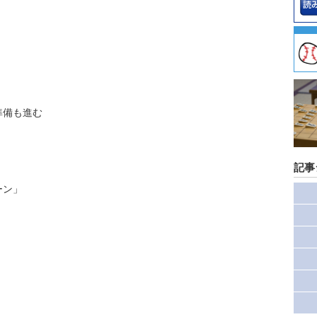
準備も進む
記事
ーン」