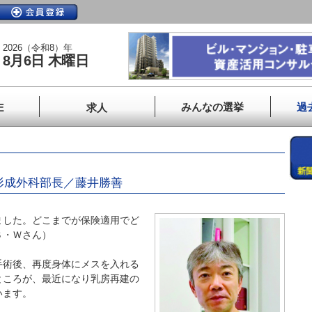
2026（令和8）年
8月6日 木曜日
みんなの選挙
過
E
求人
形成外科部長／藤井勝善
した。どこまでが保険適用でど
Ｓ・Ｗさん）
術後、再度身体にメスを入れる
ところが、最近になり乳房再建の
います。