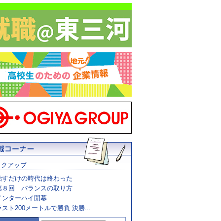
ックアップ
治すだけの時代は終わった
第８回 バランスの取り方
インターハイ開幕
ラスト200メートルで勝負 決勝...