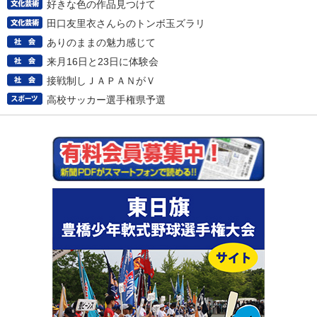
好きな色の作品見つけて
田口友里衣さんらのトンボ玉ズラリ
ありのままの魅力感じて
来月16日と23日に体験会
接戦制しＪＡＰＡＮがＶ
高校サッカー選手権県予選