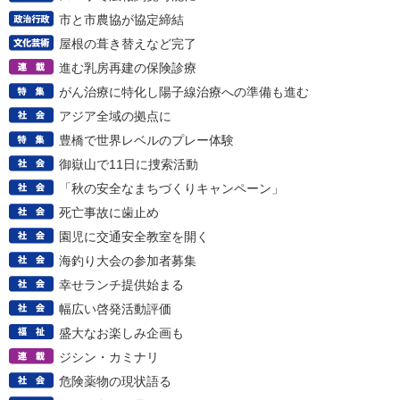
市と市農協が協定締結
屋根の葺き替えなど完了
進む乳房再建の保険診療
がん治療に特化し陽子線治療への準備も進む
アジア全域の拠点に
豊橋で世界レベルのプレー体験
御嶽山で11日に捜索活動
「秋の安全なまちづくりキャンペーン」
死亡事故に歯止め
園児に交通安全教室を開く
海釣り大会の参加者募集
幸せランチ提供始まる
幅広い啓発活動評価
盛大なお楽しみ企画も
ジシン・カミナリ
危険薬物の現状語る