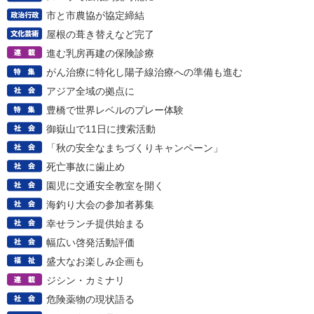
市と市農協が協定締結
屋根の葺き替えなど完了
進む乳房再建の保険診療
がん治療に特化し陽子線治療への準備も進む
アジア全域の拠点に
豊橋で世界レベルのプレー体験
御嶽山で11日に捜索活動
「秋の安全なまちづくりキャンペーン」
死亡事故に歯止め
園児に交通安全教室を開く
海釣り大会の参加者募集
幸せランチ提供始まる
幅広い啓発活動評価
盛大なお楽しみ企画も
ジシン・カミナリ
危険薬物の現状語る