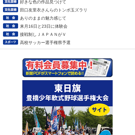
好きな色の作品見つけて
田口友里衣さんらのトンボ玉ズラリ
ありのままの魅力感じて
来月16日と23日に体験会
接戦制しＪＡＰＡＮがＶ
高校サッカー選手権県予選