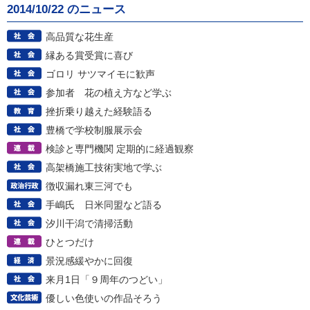
2014/10/22 のニュース
高品質な花生産
縁ある賞受賞に喜び
ゴロリ サツマイモに歓声
参加者 花の植え方など学ぶ
挫折乗り越えた経験語る
豊橋で学校制服展示会
検診と専門機関 定期的に経過観察
高架橋施工技術実地で学ぶ
徴収漏れ東三河でも
手嶋氏 日米同盟など語る
汐川干潟で清掃活動
ひとつだけ
景況感緩やかに回復
来月1日「９周年のつどい」
優しい色使いの作品そろう