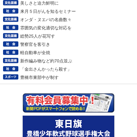
美しさと迫力鮮明に
来月５日がんを知るセミナー
オンダ・ヌエバの名曲数々
雰囲気の変化適切な対応を
総勢25人が花写す
警察官を客引き
軽自動車が全焼
新作編み物など約70点並ぶ
「金出さんかったら殺す」
豊橋市東部中が制す