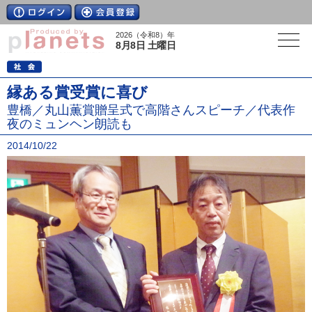
2026（令和8）年
8月8日 土曜日
縁ある賞受賞に喜び
豊橋／丸山薫賞贈呈式で高階さんスピーチ／代表作
夜のミュンヘン朗読も
2014/10/22