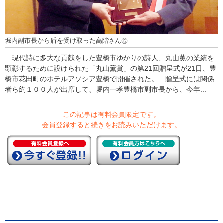
堀内副市長から盾を受け取った高階さん㊨
現代詩に多大な貢献をした豊橋市ゆかりの詩人、丸山薫の業績を
顕彰するために設けられた「丸山薫賞」の第21回贈呈式が21日、豊
橋市花田町のホテルアソシア豊橋で開催された。 贈呈式には関係
者ら約１００人が出席して、堀内一孝豊橋市副市長から、今年...
この記事は有料会員限定です。
会員登録すると続きをお読みいただけます。