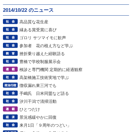
2014/10/22 のニュース
高品質な花生産
縁ある賞受賞に喜び
ゴロリ サツマイモに歓声
参加者 花の植え方など学ぶ
挫折乗り越えた経験語る
豊橋で学校制服展示会
検診と専門機関 定期的に経過観察
高架橋施工技術実地で学ぶ
徴収漏れ東三河でも
手嶋氏 日米同盟など語る
汐川干潟で清掃活動
ひとつだけ
景況感緩やかに回復
来月1日「９周年のつどい」