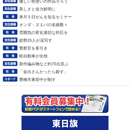
優しい色使いの作品そろう
美しさと迫力鮮明に
来月５日がんを知るセミナー
オンダ・ヌエバの名曲数々
雰囲気の変化適切な対応を
総勢25人が花写す
警察官を客引き
軽自動車が全焼
新作編み物など約70点並ぶ
「金出さんかったら殺す」
豊橋市東部中が制す