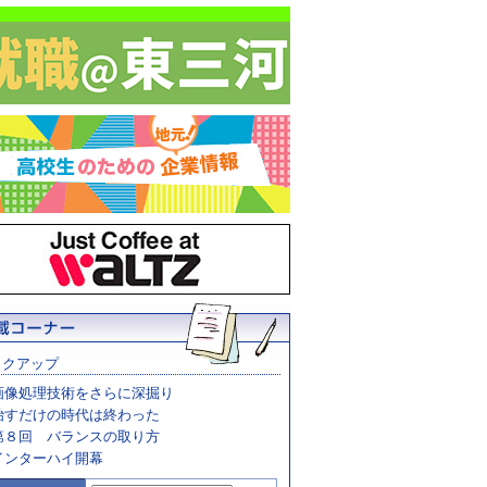
ックアップ
画像処理技術をさらに深掘り
治すだけの時代は終わった
第８回 バランスの取り方
インターハイ開幕