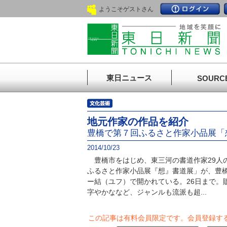
ようこそゲストさん
東日ニュース
SOURC
地元作家の作品を紹介
豊橋で第７回ふるさと作家小品展「
2014/10/23
豊橋市をはじめ、東三河の書道作家29人
ふるさと作家小品展『想』書道展」が、豊
ー結（ユフ）で開かれている。26日まで。
字やかななど、ジャンルも流派も超...
この記事は有料会員限定です。
会員登録す