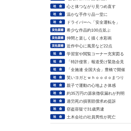
心と体つながり見つめ直す
温かな手作り品一堂に
ドライバーへ「安全運転を」
希少な作品約100点並ぶ
仲間と楽しく描く水彩画
近作中心に風景など22点
学習室や閲覧コーナー充実図る
「特許侵害」報道受け緊急会見
「全施連 全国大会」豊橋で開催
笑いヨガとｗｈｏｏｄｏまつり
親子で運動の心地よさ体感
約35万円の源泉徴収漏れが判明
過労死の損害賠償求め提訴
窃盗容疑で31歳男逮
土木会社の社員男性が死亡