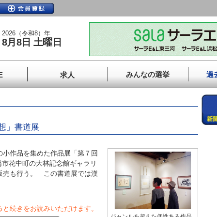
2026（令和8）年
8月8日 土曜日
みんなの選挙
過
E
求人
想」書道展
の小作品を集めた作品展「第７回
橋市花中町の大林記念館ギャラリ
販売も行う。 この書道展では漢
ると続きをお読みいただけます。
ジャンルを超えた個性ある作品