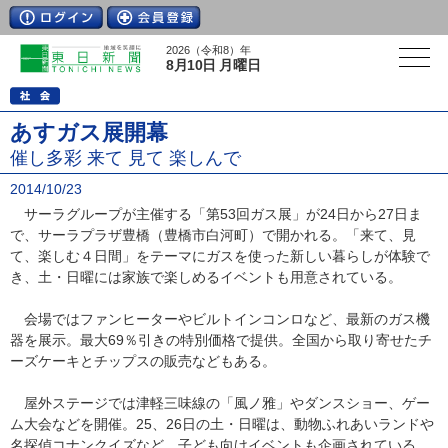
2026（令和8）年
8月10日 月曜日
あすガス展開幕
催し多彩 来て 見て 楽しんで
2014/10/23
サーラグループが主催する「第53回ガス展」が24日から27日ま
で、サーラプラザ豊橋（豊橋市白河町）で開かれる。「来て、見
て、楽しむ４日間」をテーマにガスを使った新しい暮らしが体験で
き、土・日曜には家族で楽しめるイベントも用意されている。
会場ではファンヒーターやビルトインコンロなど、最新のガス機
器を展示。最大69％引きの特別価格で提供。全国から取り寄せたチ
ーズケーキとチップスの販売などもある。
屋外ステージでは津軽三味線の「風ノ雅」やダンスショー、ゲー
ム大会などを開催。25、26日の土・日曜は、動物ふれあいランドや
名探偵コナンクイズなど、子ども向けイベントも企画されている。