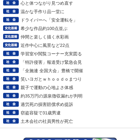
心と体つながり見つめ直す
温かな手作り品一堂に
ドライバーへ「安全運転を」
希少な作品約100点並ぶ
仲間と楽しく描く水彩画
近作中心に風景など22点
学習室や閲覧コーナー充実図る
「特許侵害」報道受け緊急会見
「全施連 全国大会」豊橋で開催
笑いヨガとｗｈｏｏｄｏまつり
親子で運動の心地よさ体感
約35万円の源泉徴収漏れが判明
過労死の損害賠償求め提訴
窃盗容疑で31歳男逮
土木会社の社員男性が死亡