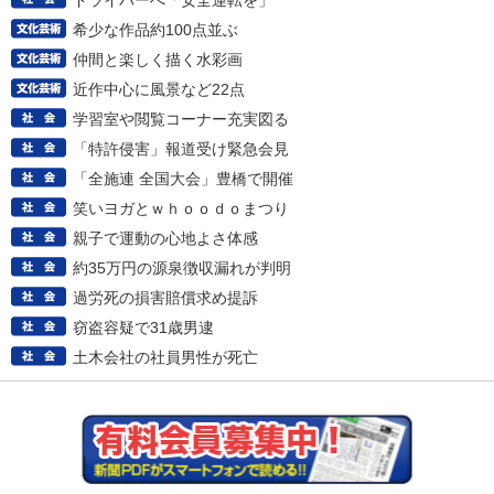
ドライバーへ「安全運転を」
希少な作品約100点並ぶ
仲間と楽しく描く水彩画
近作中心に風景など22点
学習室や閲覧コーナー充実図る
「特許侵害」報道受け緊急会見
「全施連 全国大会」豊橋で開催
笑いヨガとｗｈｏｏｄｏまつり
親子で運動の心地よさ体感
約35万円の源泉徴収漏れが判明
過労死の損害賠償求め提訴
窃盗容疑で31歳男逮
土木会社の社員男性が死亡