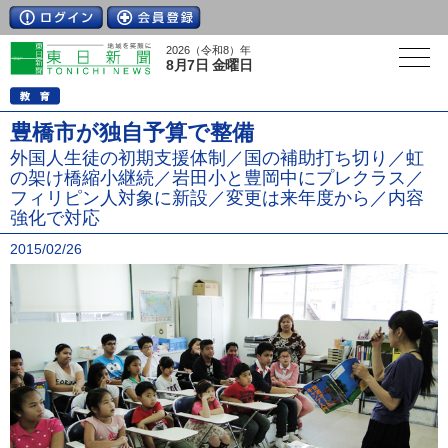
2026（令和8）年
8月7日 金曜日
豊橋市が独自予算で整備
外国人生徒の初期支援体制／国の補助打ち切り／虹
の架け橋縮小継続／岩田小と豊岡中にプレクラス／
フィリピン人対象に新設／変更は来年度から／内容
強化で対応
2015/02/26