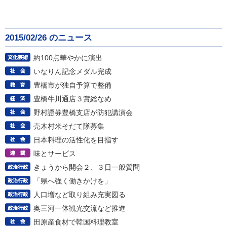
2015/02/26 のニュース
約100点華やかに演出
いなりん記念メダル完成
豊橋市が独自予算で整備
豊橋牛川通店３賞総なめ
野村證券豊橋支店が防犯講演会
売木村米そだて隊募集
日本料理の活性化を目指す
味とサービス
きょうから開会２、３日一般質問
「県へ強く働きかけを」
人口増など取り組み充実図る
奥三河一体観光交流など推進
田原産食材で韓国料理教室