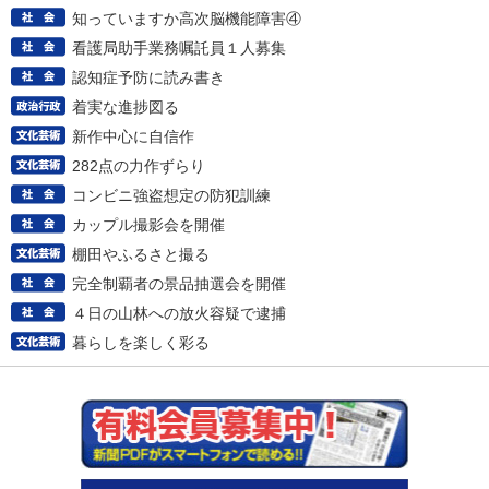
知っていますか高次脳機能障害④
看護局助手業務嘱託員１人募集
認知症予防に読み書き
着実な進捗図る
新作中心に自信作
282点の力作ずらり
コンビニ強盗想定の防犯訓練
カップル撮影会を開催
棚田やふるさと撮る
完全制覇者の景品抽選会を開催
４日の山林への放火容疑で逮捕
暮らしを楽しく彩る