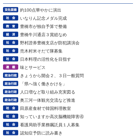
約100点華やかに演出
いなりん記念メダル完成
豊橋市が独自予算で整備
豊橋牛川通店３賞総なめ
野村證券豊橋支店が防犯講演会
売木村米そだて隊募集
日本料理の活性化を目指す
味とサービス
きょうから開会２、３日一般質問
「県へ強く働きかけを」
人口増など取り組み充実図る
奥三河一体観光交流など推進
田原産食材で韓国料理教室
知っていますか高次脳機能障害④
看護局助手業務嘱託員１人募集
認知症予防に読み書き