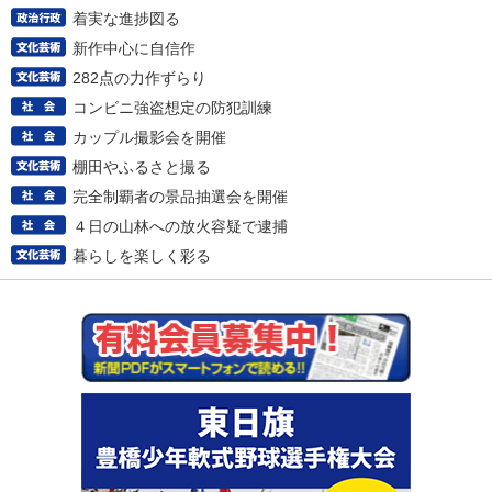
着実な進捗図る
新作中心に自信作
282点の力作ずらり
コンビニ強盗想定の防犯訓練
カップル撮影会を開催
棚田やふるさと撮る
完全制覇者の景品抽選会を開催
４日の山林への放火容疑で逮捕
暮らしを楽しく彩る