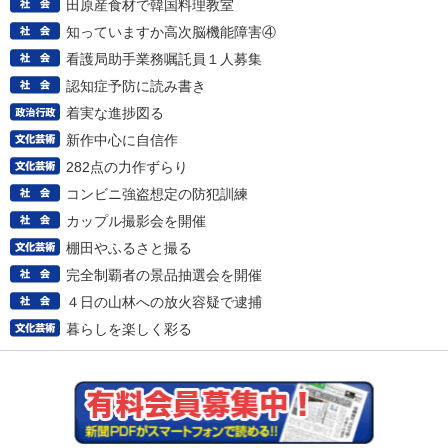
田原産食材で韓国料理教室
知っていますか高次脳機能障害④
看護局助手業務嘱託員１人募集
認知症予防に読み書き
着実な進捗図る
新作中心に自信作
282点の力作ずらり
コンビニ強盗想定の防犯訓練
カップル撮影会を開催
棚田やふるさと撮る
完全制覇者の景品抽選会を開催
４日の山林への放火容疑で逮捕
暮らしを楽しく彩る