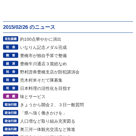
2015/02/26 のニュース
約100点華やかに演出
いなりん記念メダル完成
豊橋市が独自予算で整備
豊橋牛川通店３賞総なめ
野村證券豊橋支店が防犯講演会
売木村米そだて隊募集
日本料理の活性化を目指す
味とサービス
きょうから開会２、３日一般質問
「県へ強く働きかけを」
人口増など取り組み充実図る
奥三河一体観光交流など推進