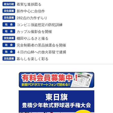
着実な進捗図る
新作中心に自信作
282点の力作ずらり
コンビニ強盗想定の防犯訓練
カップル撮影会を開催
棚田やふるさと撮る
完全制覇者の景品抽選会を開催
４日の山林への放火容疑で逮捕
暮らしを楽しく彩る