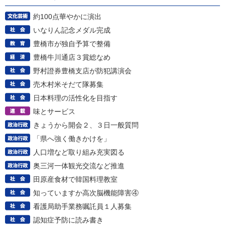
約100点華やかに演出
いなりん記念メダル完成
豊橋市が独自予算で整備
豊橋牛川通店３賞総なめ
野村證券豊橋支店が防犯講演会
売木村米そだて隊募集
日本料理の活性化を目指す
味とサービス
きょうから開会２、３日一般質問
「県へ強く働きかけを」
人口増など取り組み充実図る
奥三河一体観光交流など推進
田原産食材で韓国料理教室
知っていますか高次脳機能障害④
看護局助手業務嘱託員１人募集
認知症予防に読み書き