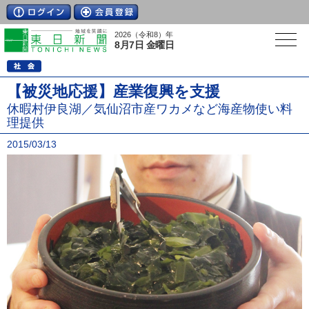
2026（令和8）年
8月7日 金曜日
【被災地応援】産業復興を支援
休暇村伊良湖／気仙沼市産ワカメなど海産物使い料
理提供
2015/03/13