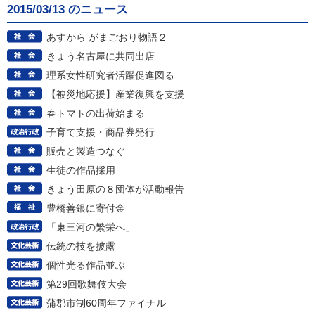
2015/03/13 のニュース
あすから がまごおり物語２
きょう名古屋に共同出店
理系女性研究者活躍促進図る
【被災地応援】産業復興を支援
春トマトの出荷始まる
子育て支援・商品券発行
販売と製造つなぐ
生徒の作品採用
きょう田原の８団体が活動報告
豊橋善銀に寄付金
「東三河の繁栄へ」
伝統の技を披露
個性光る作品並ぶ
第29回歌舞伎大会
蒲郡市制60周年ファイナル