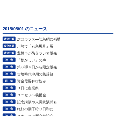
2015/05/01 のニュース
次はカラス―防鳥網に補助
川崎で「花鳥風月」展
豊橋市が防災ラジオ販売
「懐かしい」の声
第８弾４日から限定販売
古墳時代中期の集落跡
資金需要伸び悩み
３日に農業祭
ユニセフへ義援金
記念講演や火縄銃演武も
絶好の潮干狩り日和に