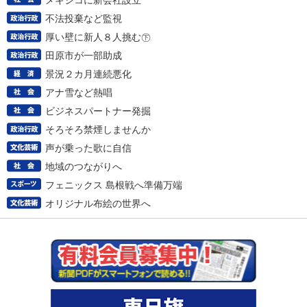
メキシコに新会社設立
不法投棄など監視
厚い壁に新人８人挑む㊦
田原市が一部助成
景況２カ月連続悪化
アナ雪など熱唱
ビジネスパートナー発掘
そろそろ禁煙しませんか
声が乗った歌に自信
地域のつながりへ
フェニックス 島根戦へ準備万端
オリジナル布絵の世界へ