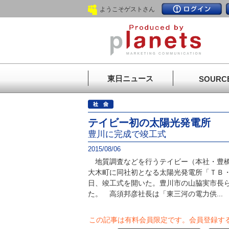
ようこそゲストさん
東日ニュース
SOURC
テイビー初の太陽光発電所
豊川に完成で竣工式
2015/08/06
地質調査などを行うテイビー（本社・豊橋
大木町に同社初となる太陽光発電所「ＴＢ
日、竣工式を開いた。豊川市の山脇実市長
た。 高須邦彦社長は「東三河の電力供...
この記事は有料会員限定です。
会員登録す