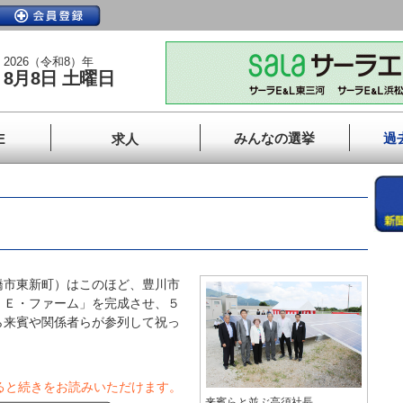
2026（令和8）年
8月8日 土曜日
みんなの選挙
過
E
求人
市東新町）はこのほど、豊川市
・Ｅ・ファーム」を完成させ、５
ら来賓や関係者らが参列して祝っ
ると続きをお読みいただけます。
来賓らと並ぶ高須社長