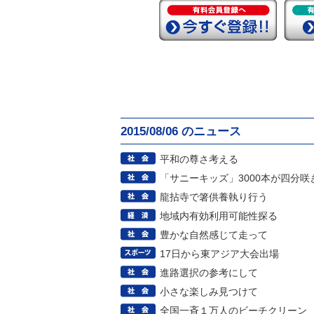
2015/08/06 のニュース
平和の尊さ考える
「サニーキッズ」3000本が四分咲
龍拈寺で箸供養執り行う
地域内有効利用可能性探る
豊かな自然感じて走って
17日から東アジア大会出場
進路選択の参考にして
小さな楽しみ見つけて
全国一斉１万人のビーチクリーン