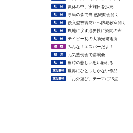
夏休み中、実施日を拡充
県民の森で自 然観察会開く
侵入盗被害防止へ防犯教室開く
農地に戻す必要性に疑問の声
テイビー初の太陽光発電所
みんな！エスパーだよ！
元気塾例会で講演会
当時の悲しい思い触れる
世界にひとつしかない作品
「お外遊び」テーマに23点