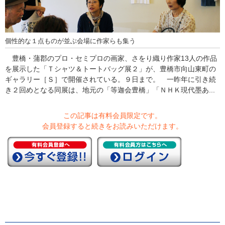
個性的な１点ものが並ぶ会場に作家らも集う
豊橋・蒲郡のプロ・セミプロの画家、さをり織り作家13人の作品
を展示した「Ｔシャツ＆トートバッグ展２」が、豊橋市向山東町の
ギャラリー［Ｓ］で開催されている。９日まで。 一昨年に引き続
き２回めとなる同展は、地元の「等迦会豊橋」「ＮＨＫ現代墨あ...
この記事は有料会員限定です。
会員登録すると続きをお読みいただけます。