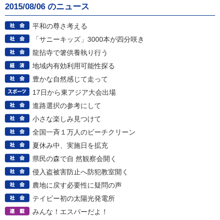
2015/08/06 のニュース
平和の尊さ考える
「サニーキッズ」3000本が四分咲き
龍拈寺で箸供養執り行う
地域内有効利用可能性探る
豊かな自然感じて走って
17日から東アジア大会出場
進路選択の参考にして
小さな楽しみ見つけて
全国一斉１万人のビーチクリーン
夏休み中、実施日を拡充
県民の森で自 然観察会開く
侵入盗被害防止へ防犯教室開く
農地に戻す必要性に疑問の声
テイビー初の太陽光発電所
みんな！エスパーだよ！