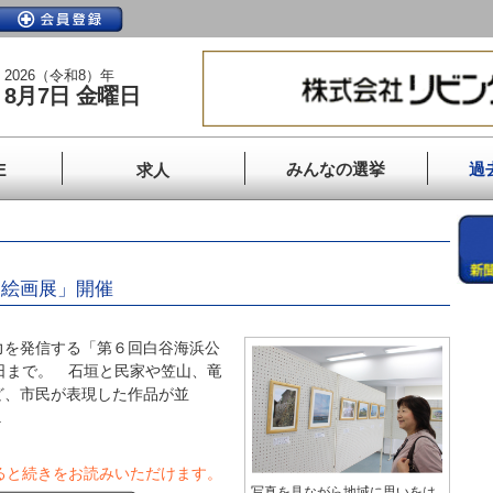
2026（令和8）年
8月7日 金曜日
みんなの選挙
過
E
求人
・絵画展」開催
を発信する「第６回白谷海浜公
日まで。 石垣と民家や笠山、竜
ど、市民が表現した作品が並
.
ると続きをお読みいただけます。
写真を見ながら地域に思いをは