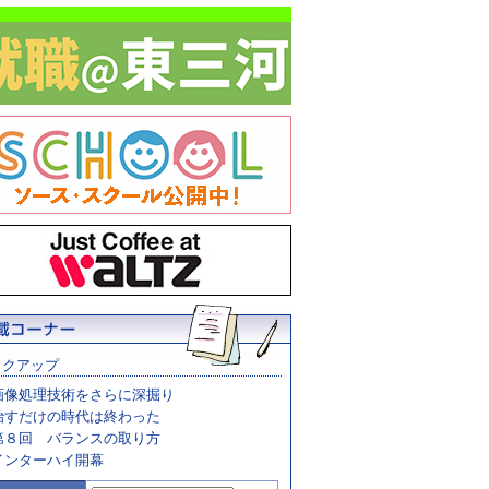
ックアップ
画像処理技術をさらに深掘り
治すだけの時代は終わった
第８回 バランスの取り方
インターハイ開幕