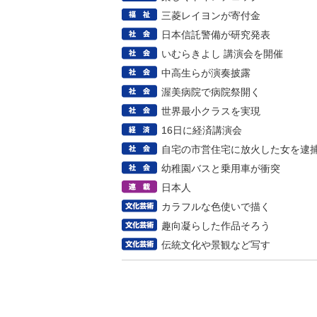
三菱レイヨンが寄付金
日本信託警備が研究発表
いむらきよし 講演会を開催
中高生らが演奏披露
渥美病院で病院祭開く
世界最小クラスを実現
16日に経済講演会
自宅の市営住宅に放火した女を逮
幼稚園バスと乗用車が衝突
日本人
カラフルな色使いで描く
趣向凝らした作品そろう
伝統文化や景観など写す