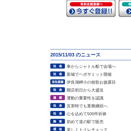
2015/11/03 のニュース
車からシャトル船で会場へ
新城でヘボサミット開催
伊良湖岬小の校歌お披露目
開店初日から大盛況
運動の重要性を認識
災害時でも業務継続へ
心を込めて500件祈祷
初めて道の駅で販売
楽しくトイレチェック