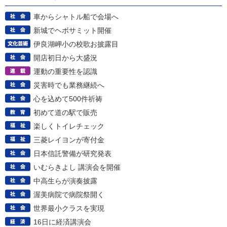
車からシャトル船で会場へ
新城でヘボサミット開催
伊良湖岬小の校歌お披露目
開店初日から大盛況
運動の重要性を認識
災害時でも業務継続へ
心を込めて500件祈祷
初めて道の駅で販売
楽しくトイレチェック
三菱レイヨンが寄付金
日本信託警備が研究発表
いむらきよし 講演会を開催
中高生らが演奏披露
渥美病院で病院祭開く
世界最小クラスを実現
16日に経済講演会