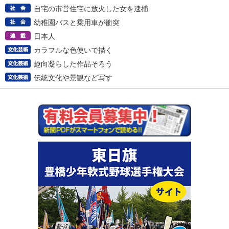
自宅の市営住宅に放火した女を逮捕
幼稚園バスと乗用車が衝突
日本人
カラフルな色使いで描く
趣向凝らした作品そろう
伝統文化や景観など写す