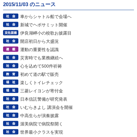
2015/11/03 のニュース
車からシャトル船で会場へ
新城でヘボサミット開催
伊良湖岬小の校歌お披露目
開店初日から大盛況
運動の重要性を認識
災害時でも業務継続へ
心を込めて500件祈祷
初めて道の駅で販売
楽しくトイレチェック
三菱レイヨンが寄付金
日本信託警備が研究発表
いむらきよし 講演会を開催
中高生らが演奏披露
渥美病院で病院祭開く
世界最小クラスを実現