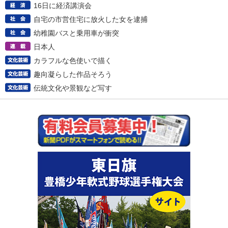
16日に経済講演会
自宅の市営住宅に放火した女を逮捕
幼稚園バスと乗用車が衝突
日本人
カラフルな色使いで描く
趣向凝らした作品そろう
伝統文化や景観など写す