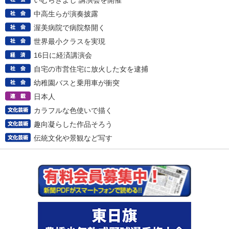
いむらきよし 講演会を開催
中高生らが演奏披露
渥美病院で病院祭開く
世界最小クラスを実現
16日に経済講演会
自宅の市営住宅に放火した女を逮捕
幼稚園バスと乗用車が衝突
日本人
カラフルな色使いで描く
趣向凝らした作品そろう
伝統文化や景観など写す