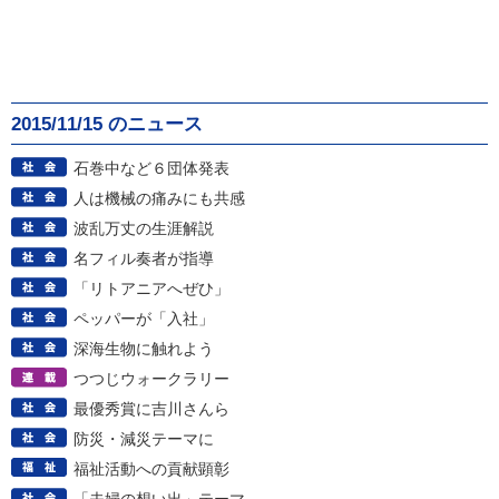
2015/11/15 のニュース
石巻中など６団体発表
人は機械の痛みにも共感
波乱万丈の生涯解説
名フィル奏者が指導
「リトアニアへぜひ」
ペッパーが「入社」
深海生物に触れよう
つつじウォークラリー
最優秀賞に吉川さんら
防災・減災テーマに
福祉活動への貢献顕彰