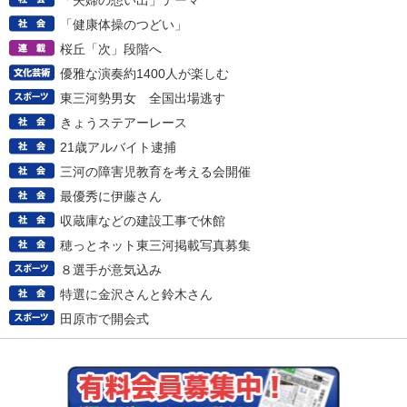
「夫婦の想い出」テーマ
「健康体操のつどい」
桜丘「次」段階へ
優雅な演奏約1400人が楽しむ
東三河勢男女 全国出場逃す
きょうステアーレース
21歳アルバイト逮捕
三河の障害児教育を考える会開催
最優秀に伊藤さん
収蔵庫などの建設工事で休館
穂っとネット東三河掲載写真募集
８選手が意気込み
特選に金沢さんと鈴木さん
田原市で開会式