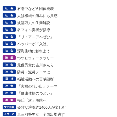
石巻中など６団体発表
人は機械の痛みにも共感
波乱万丈の生涯解説
名フィル奏者が指導
「リトアニアへぜひ」
ペッパーが「入社」
深海生物に触れよう
つつじウォークラリー
最優秀賞に吉川さんら
防災・減災テーマに
福祉活動への貢献顕彰
「夫婦の想い出」テーマ
「健康体操のつどい」
桜丘「次」段階へ
優雅な演奏約1400人が楽しむ
東三河勢男女 全国出場逃す