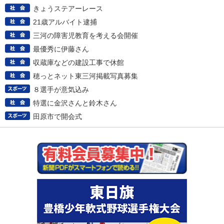
きょうステアーレース
21歳アルバイト逮捕
三河の障害児教育を考える会開催
最優秀に伊藤さん
収蔵庫などの建設工事で休館
穂っとネット東三河掲載写真募集
８選手が意気込み
特選に金沢さんと鈴木さん
田原市で開会式