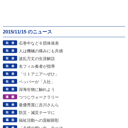
2015/11/15 のニュース
石巻中など６団体発表
人は機械の痛みにも共感
波乱万丈の生涯解説
名フィル奏者が指導
「リトアニアへぜひ」
ペッパーが「入社」
深海生物に触れよう
つつじウォークラリー
最優秀賞に吉川さんら
防災・減災テーマに
福祉活動への貢献顕彰