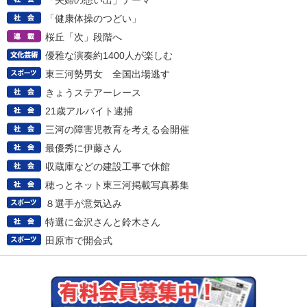
「夫婦の想い出」テーマ
「健康体操のつどい」
桜丘「次」段階へ
優雅な演奏約1400人が楽しむ
東三河勢男女 全国出場逃す
きょうステアーレース
21歳アルバイト逮捕
三河の障害児教育を考える会開催
最優秀に伊藤さん
収蔵庫などの建設工事で休館
穂っとネット東三河掲載写真募集
８選手が意気込み
特選に金沢さんと鈴木さん
田原市で開会式