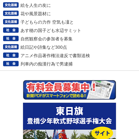
絵を人生の友に
花や風景題材に
子どもらの力作 空気も凜と
あす穂の国子ども水辺サミット
自然観察会の参加者を募集
絵日記や詩集など300点
アニメ作品著作権法違反で書類送検
列車内の痴漢行為で男逮捕