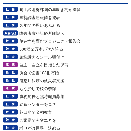
向山緑地梅林園の早咲き梅が満開
国勢調査速報値を発表
３年間の思いあふれる
障害者歯科診療所開設へ
創造性を育むプロジェクト報告会
500種２万本が咲き誇る
施錠訴えるシール張付け
自主・自立を目指した保育
例会で図書103冊寄贈
鬼怒川決壊の被災者支援
もう少しで桜の季節
事務局長と臨時職員募集
給食センターを見学
花田小で金融教育
ご家庭でも省エネを
雑巾がけ世界一決める