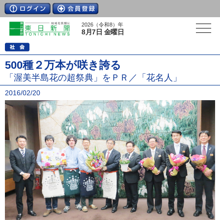
2026（令和8）年
8月7日 金曜日
500種２万本が咲き誇る
「渥美半島花の超祭典」をＰＲ／「花名人」
2016/02/20