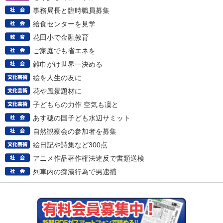
事務局長と臨時職員募集
給食センターを見学
花田小で金融教育
ご家庭でも省エネを
雑巾がけ世界一決める
絵を人生の友に
花や風景題材に
子どもらの力作 空気も凜と
あす穂の国子ども水辺サミット
自然観察会の参加者を募集
絵日記や詩集など300点
アニメ作品著作権法違反で書類送検
列車内の痴漢行為で男逮捕