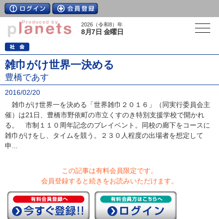
2026（令和8）年
8月7日 金曜日
雑巾がけ世界一決める
豊橋であす
2016/02/20
雑巾がけ世界一を決める「世界雑巾２０１６」（同実行委員会主
催）は21日、豊橋市野依町の市立くすのき特別支援学校で開かれ
る。 市制１１０周年記念のプレイベント。同校の廊下をコースに
雑巾がけをし、タイムを競う。２３０人程度の出場者を想定して
申...
この記事は有料会員限定です。
会員登録すると続きをお読みいただけます。