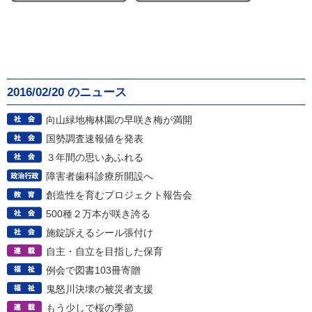
2016/02/20 のニュース
向山緑地梅林園の早咲き梅が満開
国勢調査速報値を発表
３年間の思いあふれる
障害者歯科診療所開設へ
創造性を育むプロジェクト報告会
500種２万本が咲き誇る
施錠訴えるシール張付け
自主・自立を目指した保育
例会で図書103冊寄贈
鬼怒川決壊の被災者支援
もう少しで桜の季節