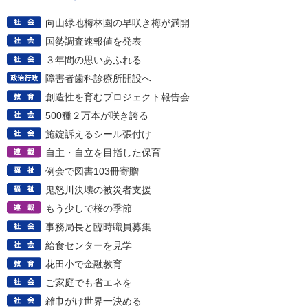
向山緑地梅林園の早咲き梅が満開
国勢調査速報値を発表
３年間の思いあふれる
障害者歯科診療所開設へ
創造性を育むプロジェクト報告会
500種２万本が咲き誇る
施錠訴えるシール張付け
自主・自立を目指した保育
例会で図書103冊寄贈
鬼怒川決壊の被災者支援
もう少しで桜の季節
事務局長と臨時職員募集
給食センターを見学
花田小で金融教育
ご家庭でも省エネを
雑巾がけ世界一決める