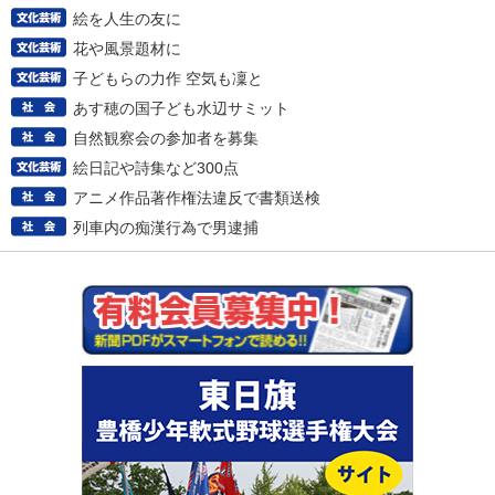
絵を人生の友に
花や風景題材に
子どもらの力作 空気も凜と
あす穂の国子ども水辺サミット
自然観察会の参加者を募集
絵日記や詩集など300点
アニメ作品著作権法違反で書類送検
列車内の痴漢行為で男逮捕