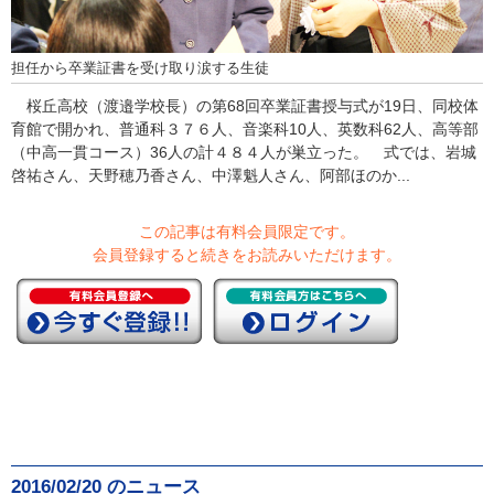
担任から卒業証書を受け取り涙する生徒
桜丘高校（渡邉学校長）の第68回卒業証書授与式が19日、同校体
育館で開かれ、普通科３７６人、音楽科10人、英数科62人、高等部
（中高一貫コース）36人の計４８４人が巣立った。 式では、岩城
啓祐さん、天野穂乃香さん、中澤魁人さん、阿部ほのか...
この記事は有料会員限定です。
会員登録すると続きをお読みいただけます。
2016/02/20 のニュース