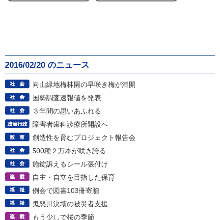
2016/02/20 のニュース
向山緑地梅林園の早咲き梅が満開
国勢調査速報値を発表
３年間の思いあふれる
障害者歯科診療所開設へ
創造性を育むプロジェクト報告会
500種２万本が咲き誇る
施錠訴えるシール張付け
自主・自立を目指した保育
例会で図書103冊寄贈
鬼怒川決壊の被災者支援
もう少しで桜の季節