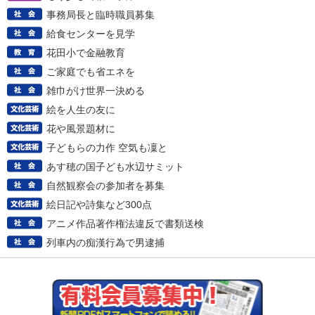
事務局長と臨時職員募集
給食センターを見学
花田小で金融教育
ご家庭でも省エネを
雑巾がけ世界一決める
絵を人生の友に
花や風景題材に
子どもらの力作 空気も凜と
あす穂の国子ども水辺サミット
自然観察会の参加者を募集
絵日記や詩集など300点
アニメ作品著作権法違反で書類送検
列車内の痴漢行為で男逮捕