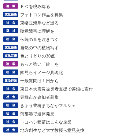
ＰＣを睨み唸る
フォトコン作品を募集
東幡豆海岸など巡る
聴覚障害に理解を
伝統の音を吹きつぐ
自然の中の植物写す
色とりどりの30点
もっと強い「絆」を
園児らイメージ具現化
一般質問は１日から
東日本大震災被災者支援で善銀に寄付
豊橋市が参加者募集
きょう豊橋まちなかマルシェ
蒲郡港で遺体発見
トヨハシ種苗はこんな企業
地方創生など大学教授ら意見交換