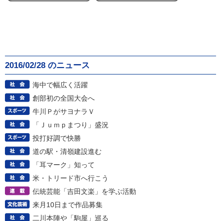
2016/02/28 のニュース
海中で幅広く活躍
創部初の全国大会へ
牛川ＰがサヨナラＶ
「Ｊｕｍｐまつり」盛況
投打好調で快勝
道の駅・清嶺建設進む
「耳マーク」知って
米・トリード市へ行こう
伝統芸能「吉田文楽」を学ぶ活動
来月10日まで作品募集
二川本陣や「駒屋」巡る