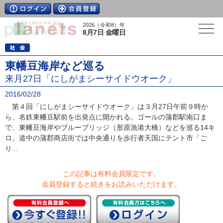
2026（令和8）年
8月7日 金曜日
東幡豆海岸など巡る
来月27日「にしがまシーサイドウオーク」
2016/02/28
第４回「にしがまシーサイドウオーク」は３月27日午前９時か
ら、名鉄東幡豆駅前を出発点に開かれる。ゴールの蒲郡駅南口ま
で、東幡豆海岸やブルーブリッジ（形原漁港大橋）などを巡る14キ
ロ。道中の蒲郡商店街では中央通りを歩行者天国にテント市「ご
り...
この記事は有料会員限定です。
会員登録すると続きをお読みいただけます。