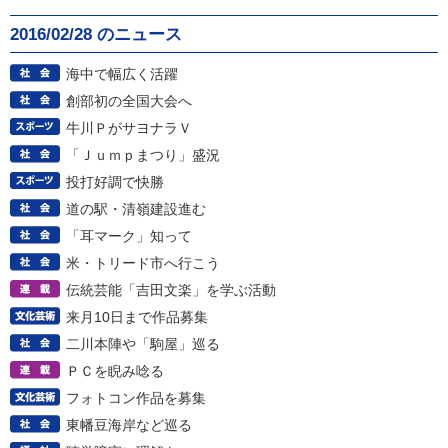
2016/02/28 のニュース
海中で幅広く活躍
創部初の全国大会へ
牛川ＰがサヨナラＶ
「Ｊｕｍｐまつり」盛況
投打好調で快勝
道の駅・清嶺建設進む
「耳マーク」知って
米・トリード市へ行こう
伝統芸能「吉田文楽」を学ぶ活動
来月10日まで作品募集
二川本陣や「駒屋」巡る
ＰＣを睨み唸る
フォトコン作品を募集
東幡豆海岸など巡る