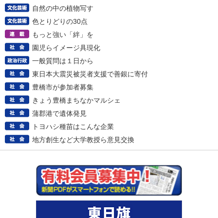
自然の中の植物写す
色とりどりの30点
もっと強い「絆」を
園児らイメージ具現化
一般質問は１日から
東日本大震災被災者支援で善銀に寄付
豊橋市が参加者募集
きょう豊橋まちなかマルシェ
蒲郡港で遺体発見
トヨハシ種苗はこんな企業
地方創生など大学教授ら意見交換