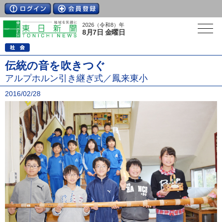
2026（令和8）年
8月7日 金曜日
伝統の音を吹きつぐ
アルプホルン引き継ぎ式／鳳来東小
2016/02/28