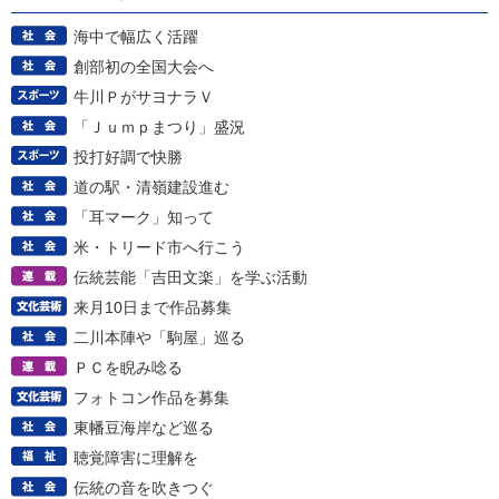
海中で幅広く活躍
創部初の全国大会へ
牛川ＰがサヨナラＶ
「Ｊｕｍｐまつり」盛況
投打好調で快勝
道の駅・清嶺建設進む
「耳マーク」知って
米・トリード市へ行こう
伝統芸能「吉田文楽」を学ぶ活動
来月10日まで作品募集
二川本陣や「駒屋」巡る
ＰＣを睨み唸る
フォトコン作品を募集
東幡豆海岸など巡る
聴覚障害に理解を
伝統の音を吹きつぐ