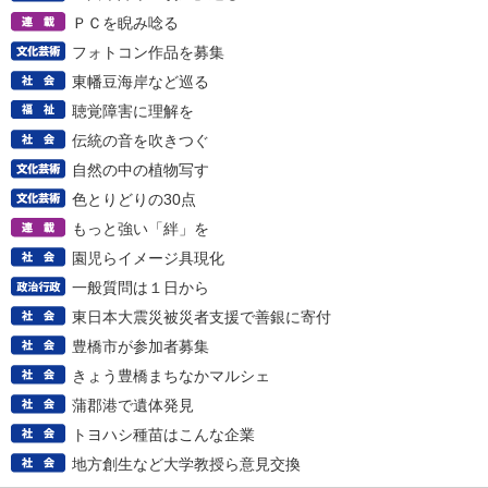
ＰＣを睨み唸る
フォトコン作品を募集
東幡豆海岸など巡る
聴覚障害に理解を
伝統の音を吹きつぐ
自然の中の植物写す
色とりどりの30点
もっと強い「絆」を
園児らイメージ具現化
一般質問は１日から
東日本大震災被災者支援で善銀に寄付
豊橋市が参加者募集
きょう豊橋まちなかマルシェ
蒲郡港で遺体発見
トヨハシ種苗はこんな企業
地方創生など大学教授ら意見交換