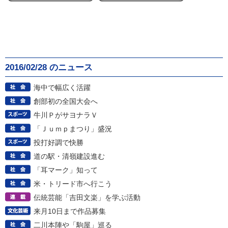
2016/02/28 のニュース
海中で幅広く活躍
創部初の全国大会へ
牛川ＰがサヨナラＶ
「Ｊｕｍｐまつり」盛況
投打好調で快勝
道の駅・清嶺建設進む
「耳マーク」知って
米・トリード市へ行こう
伝統芸能「吉田文楽」を学ぶ活動
来月10日まで作品募集
二川本陣や「駒屋」巡る