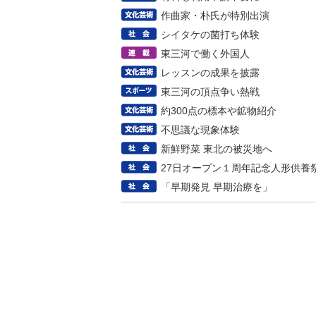
作曲家・朴氏が特別出演
シイタケの菌打ち体験
東三河で働く外国人
レッスンの成果を披露
東三河の頂点争い熱戦
約300点の標本や鉱物紹介
不思議な現象体験
新鮮野菜 東北の被災地へ
27日オープン１周年記念人形供養
「早期発見 早期治療を」