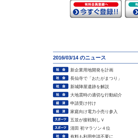
2016/03/14 のニュース
新企業用地開発を計画
長仙寺で「おたがまつり」
新城陣屋遺跡を解説
大地震時の適切な行動紹介
申請受け付け
家庭向け電力小売り参入
五並が接戦制しＶ
清田 初マラソン４位
有料も利用申請不要に