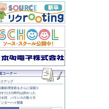
ックアップ
画像処理技術をさらに深掘り
治すだけの時代は終わった
第８回 バランスの取り方
インターハイ開幕