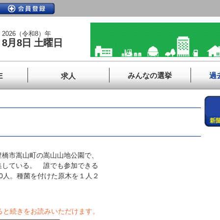
2026（令和8）年
8月8日 土曜日
みんなの選挙
過
E
求人
橋市嵩山町の嵩山山地公園で、
集している。 誰でも参加できる
0人。種菌を付けた原木を１人２
ると続きをお読みいただけます。