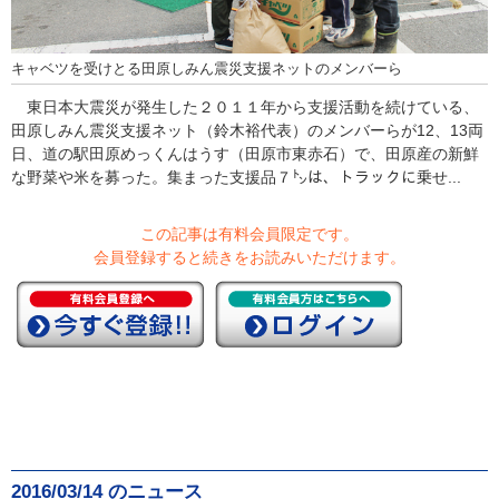
キャベツを受けとる田原しみん震災支援ネットのメンバーら
東日本大震災が発生した２０１１年から支援活動を続けている、
田原しみん震災支援ネット（鈴木裕代表）のメンバーらが12、13両
日、道の駅田原めっくんはうす（田原市東赤石）で、田原産の新鮮
な野菜や米を募った。集まった支援品７㌧は、トラックに乗せ...
この記事は有料会員限定です。
会員登録すると続きをお読みいただけます。
2016/03/14 のニュース