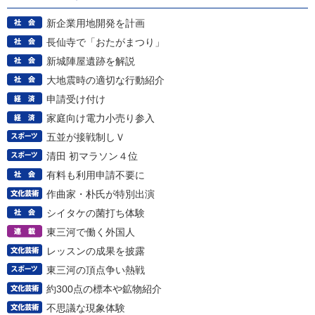
新企業用地開発を計画
長仙寺で「おたがまつり」
新城陣屋遺跡を解説
大地震時の適切な行動紹介
申請受け付け
家庭向け電力小売り参入
五並が接戦制しＶ
清田 初マラソン４位
有料も利用申請不要に
作曲家・朴氏が特別出演
シイタケの菌打ち体験
東三河で働く外国人
レッスンの成果を披露
東三河の頂点争い熱戦
約300点の標本や鉱物紹介
不思議な現象体験