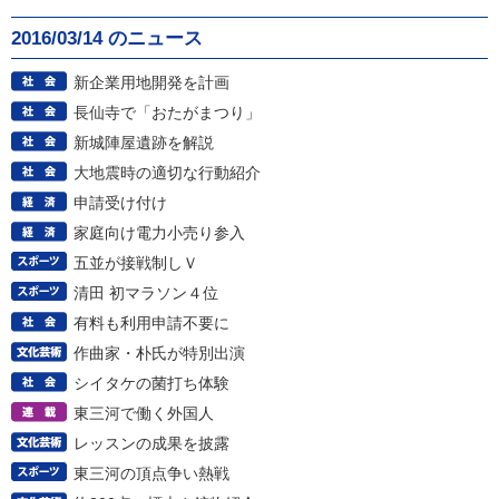
2016/03/14 のニュース
新企業用地開発を計画
長仙寺で「おたがまつり」
新城陣屋遺跡を解説
大地震時の適切な行動紹介
申請受け付け
家庭向け電力小売り参入
五並が接戦制しＶ
清田 初マラソン４位
有料も利用申請不要に
作曲家・朴氏が特別出演
シイタケの菌打ち体験
東三河で働く外国人
レッスンの成果を披露
東三河の頂点争い熱戦