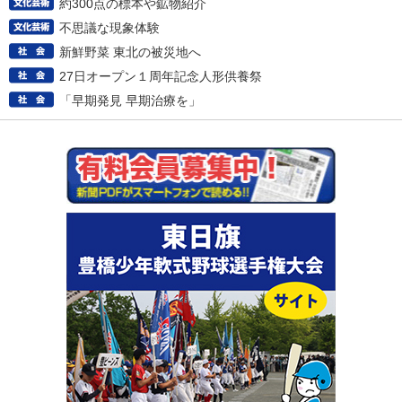
約300点の標本や鉱物紹介
不思議な現象体験
新鮮野菜 東北の被災地へ
27日オープン１周年記念人形供養祭
「早期発見 早期治療を」