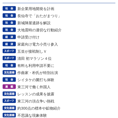
新企業用地開発を計画
長仙寺で「おたがまつり」
新城陣屋遺跡を解説
大地震時の適切な行動紹介
申請受け付け
家庭向け電力小売り参入
五並が接戦制しＶ
清田 初マラソン４位
有料も利用申請不要に
作曲家・朴氏が特別出演
シイタケの菌打ち体験
東三河で働く外国人
レッスンの成果を披露
東三河の頂点争い熱戦
約300点の標本や鉱物紹介
不思議な現象体験