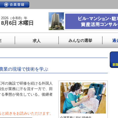
2026（令和8）年
8月6日 木曜日
みんなの選挙
過
E
求人
農業の現場で技術を学ぶ
河の施設で研修を続ける外国人
補生が業務に汗を流す一方で、田
する事態が発生している。後継者
ると続きをお読みいただけます。
介護業務に励む研修生