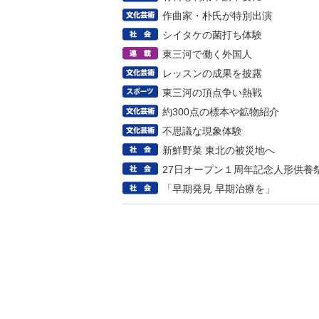
作曲家・朴氏が特別出演
シイタケの菌打ち体験
東三河で働く外国人
レッスンの成果を披露
東三河の頂点争い熱戦
約300点の標本や鉱物紹介
不思議な現象体験
新鮮野菜 東北の被災地へ
27日オープン１周年記念人形供養
「早期発見 早期治療を」