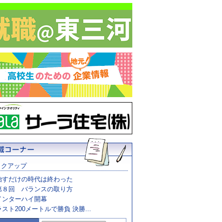
ックアップ
治すだけの時代は終わった
第８回 バランスの取り方
インターハイ開幕
ラスト200メートルで勝負 決勝...