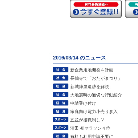
2016/03/14 のニュース
新企業用地開発を計画
長仙寺で「おたがまつり」
新城陣屋遺跡を解説
大地震時の適切な行動紹介
申請受け付け
家庭向け電力小売り参入
五並が接戦制しＶ
清田 初マラソン４位
有料も利用申請不要に