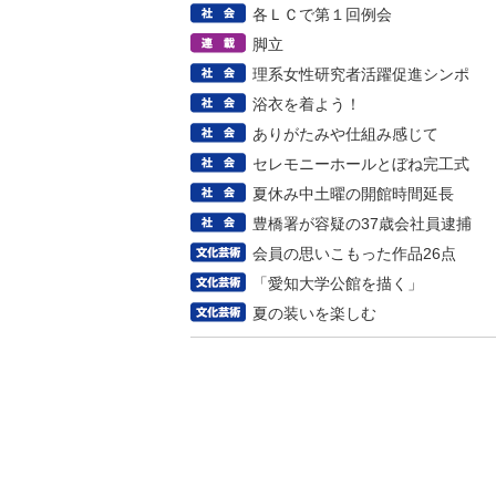
各ＬＣで第１回例会
脚立
理系女性研究者活躍促進シンポ
浴衣を着よう！
ありがたみや仕組み感じて
セレモニーホールとぼね完工式
夏休み中土曜の開館時間延長
豊橋署が容疑の37歳会社員逮捕
会員の思いこもった作品26点
「愛知大学公館を描く」
夏の装いを楽しむ