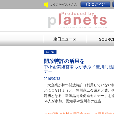
ようこそゲストさん
東日ニュース
SOURC
開放特許の活用を
中小企業経営者らが学ぶ／豊川商議
ナー
2016/07/13
大企業が持つ開放特許（利用していない特
どにつなげようと、豊川商工会議所と豊川信
河初となる「新製品開発促進セミナー」を
54人が参加。愛知県や豊川市の担当...