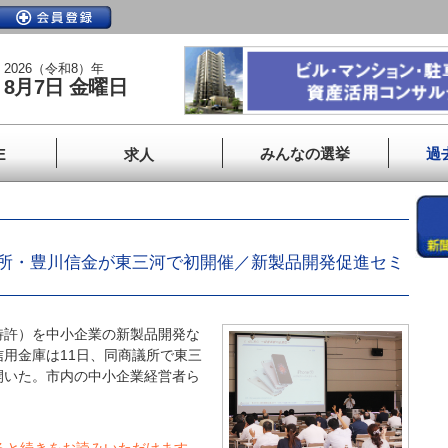
2026（令和8）年
8月7日 金曜日
みんなの選挙
過
E
求人
所・豊川信金が東三河で初開催／新製品開発促進セミ
許）を中小企業の新製品開発な
用金庫は11日、同商議所で東三
開いた。市内の中小企業経営者ら