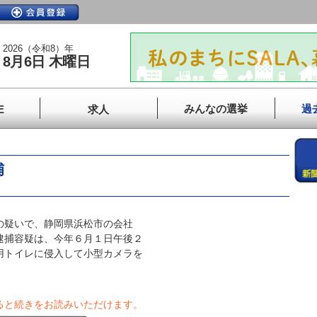
2026（令和8）年
8月6日 木曜日
みんなの選挙
過
E
求人
捕
の疑いで、静岡県浜松市の会社
逮捕容疑は、今年６月１日午後２
用トイレに侵入して小型カメラを
ると続きをお読みいただけます。