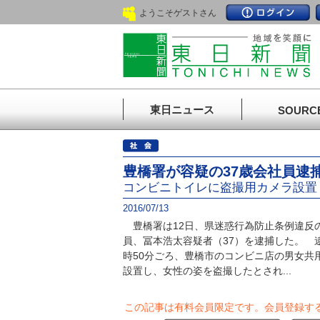
ようこそゲストさん
東日ニュース
SOURC
豊橋署が容疑の37歳会社員逮
コンビニトイレに盗撮用カメラ設置
2016/07/13
豊橋署は12日、県迷惑行為防止条例違反
員、冨本浩太容疑者（37）を逮捕した。 
時50分ごろ、豊橋市のコンビニ店の男女共
設置し、女性の姿を盗撮したとされ...
この記事は有料会員限定です。
会員登録す