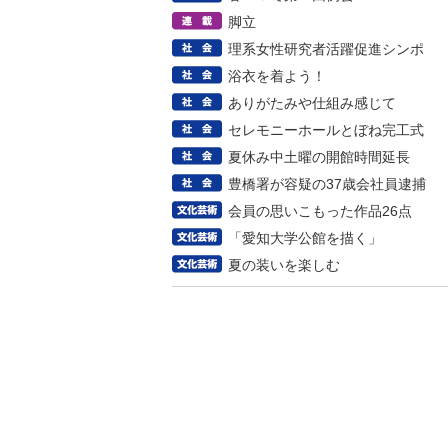
脚立
理系女性研究者活躍促進シンポ
浴衣を着よう！
ありがたみや仕組み感じて
セレモニーホールとぼね完工式
夏休み中土曜の開館時間延長
豊橋署が容疑の37歳会社員逮捕
会員の思いこもった作品26点
「愛知大学公館を描く」
夏の装いを楽しむ