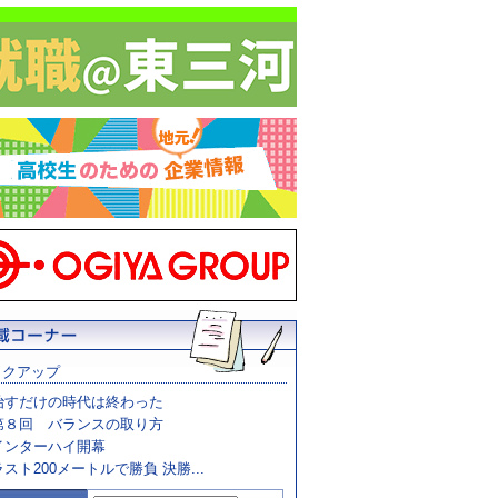
ックアップ
治すだけの時代は終わった
第８回 バランスの取り方
インターハイ開幕
ラスト200メートルで勝負 決勝...