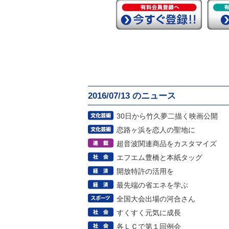
2016/07/13 のニュース
30日から竹久夢二描く映画公開
恋路ヶ浜を恋人の聖地に
超音波関連商品をカスタマイズ
エフエム豊橋と本紙タッグ
開放特許の活用を
最先端の省エネを学ぶ
全国大会出場の河合さん
すくすく元気に成長
各ＬＣで第１回例会