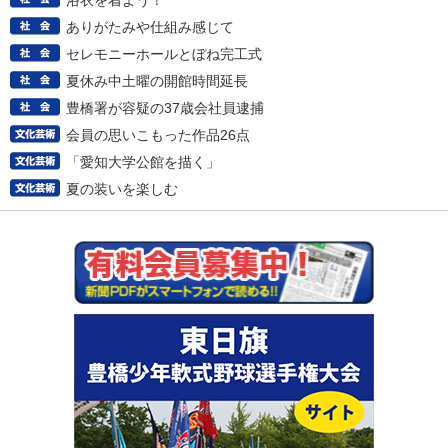
浴衣を着よう！
ありがたみや仕組み感じて
セレモニーホールとぼね完工式
夏休み中土曜の開館時間延長
豊橋署が容疑の37歳会社員逮捕
会員の思いこもった作品26点
「愛知大学公館を描く」
夏の装いを楽しむ