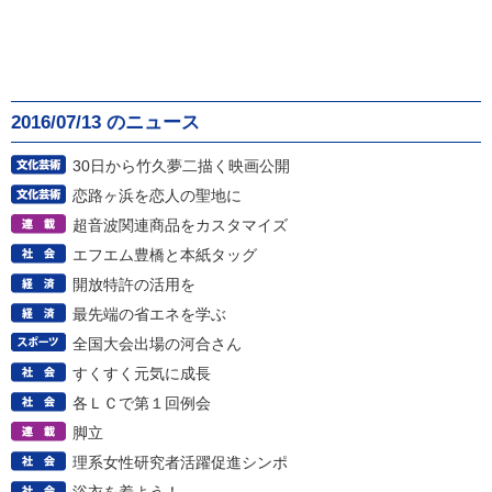
2016/07/13 のニュース
30日から竹久夢二描く映画公開
恋路ヶ浜を恋人の聖地に
超音波関連商品をカスタマイズ
エフエム豊橋と本紙タッグ
開放特許の活用を
最先端の省エネを学ぶ
全国大会出場の河合さん
すくすく元気に成長
各ＬＣで第１回例会
脚立
理系女性研究者活躍促進シンポ