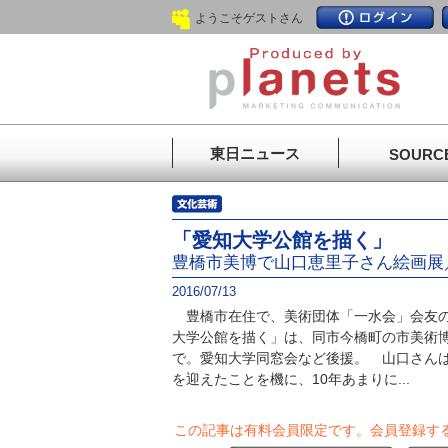
ようこそゲストさん
東日ニュース
SOURC
「愛知大学公館を描く」
豊橋市美博で山口恵里子さん絵画展
2016/07/13
豊橋市在住で、美術団体「一水会」会友の
大学公館を描く」は、同市今橋町の市美術博
で。愛知大学同窓会など後援。 山口さん
を迎えたことを機に、10年あまりに...
この記事は有料会員限定です。
会員登録す