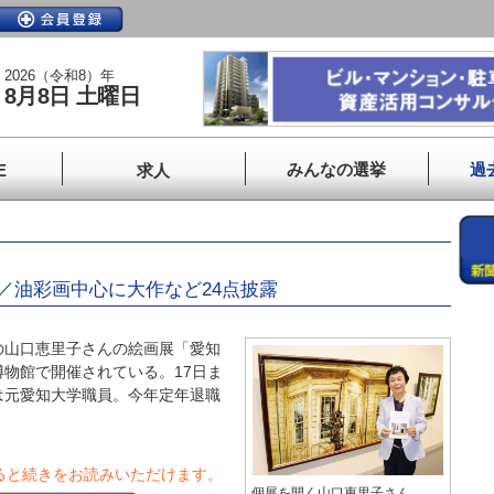
2026（令和8）年
8月8日 土曜日
みんなの選挙
過
E
求人
／油彩画中心に大作など24点披露
山口恵里子さんの絵画展「愛知
物館で開催されている。17日ま
は元愛知大学職員。今年定年退職
ると続きをお読みいただけます。
個展を開く山口恵里子さん