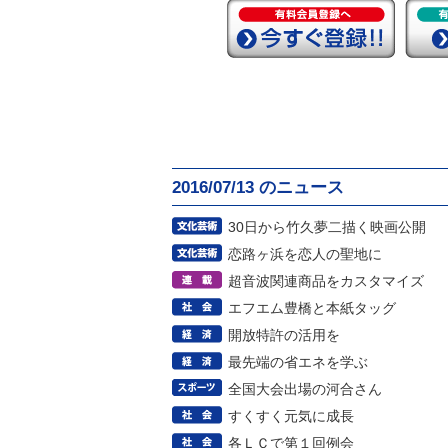
2016/07/13 のニュース
30日から竹久夢二描く映画公開
恋路ヶ浜を恋人の聖地に
超音波関連商品をカスタマイズ
エフエム豊橋と本紙タッグ
開放特許の活用を
最先端の省エネを学ぶ
全国大会出場の河合さん
すくすく元気に成長
各ＬＣで第１回例会