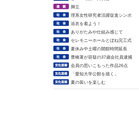
脚立
理系女性研究者活躍促進シンポ
浴衣を着よう！
ありがたみや仕組み感じて
セレモニーホールとぼね完工式
夏休み中土曜の開館時間延長
豊橋署が容疑の37歳会社員逮捕
会員の思いこもった作品26点
「愛知大学公館を描く」
夏の装いを楽しむ