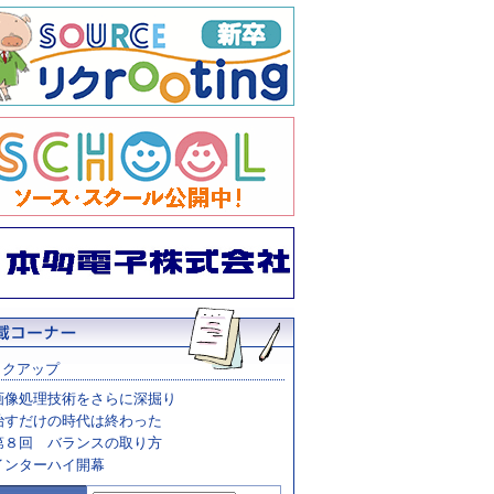
ックアップ
画像処理技術をさらに深掘り
治すだけの時代は終わった
第８回 バランスの取り方
インターハイ開幕