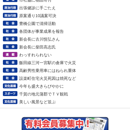
市社協に物品寄付
出張健診に手ごたえ
原案通り10議案可決
豊橋公園で清掃活動
各団体が事業成果を報告
新会長に古川悦弘さん
新会長に柴田高志氏
わっすれられない
飯田線三河一宮駅の倉庫で火災
高齢男性乗用車にはねられ重体
設楽町住宅火災死因は焼死など
今年も盛大きらびやかに
千賀の地元蒲郡でＴＶ観戦
美しい風景など並ぶ