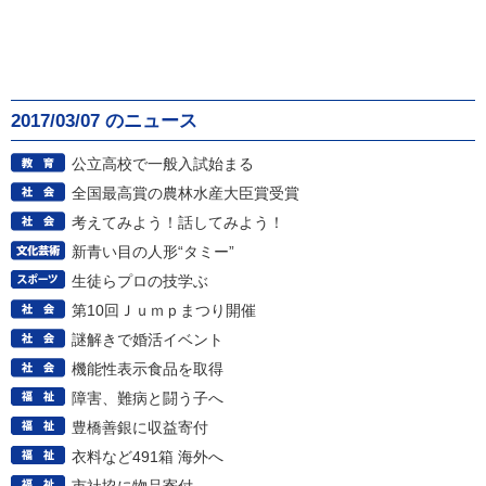
2017/03/07 のニュース
公立高校で一般入試始まる
全国最高賞の農林水産大臣賞受賞
考えてみよう！話してみよう！
新青い目の人形“タミー”
生徒らプロの技学ぶ
第10回Ｊｕｍｐまつり開催
謎解きで婚活イベント
機能性表示食品を取得
障害、難病と闘う子へ
豊橋善銀に収益寄付
衣料など491箱 海外へ