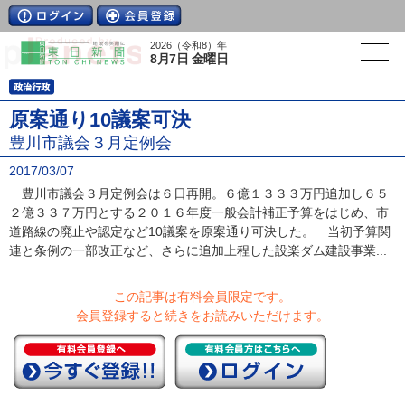
2026（令和8）年
8月7日 金曜日
原案通り10議案可決
豊川市議会３月定例会
2017/03/07
豊川市議会３月定例会は６日再開。６億１３３３万円追加し６５
２億３３７万円とする２０１６年度一般会計補正予算をはじめ、市
道路線の廃止や認定など10議案を原案通り可決した。 当初予算関
連と条例の一部改正など、さらに追加上程した設楽ダム建設事業...
この記事は有料会員限定です。
会員登録すると続きをお読みいただけます。