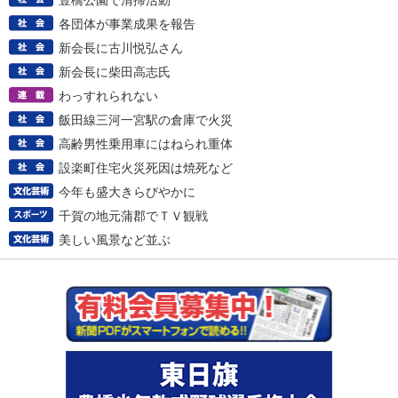
豊橋公園で清掃活動
各団体が事業成果を報告
新会長に古川悦弘さん
新会長に柴田高志氏
わっすれられない
飯田線三河一宮駅の倉庫で火災
高齢男性乗用車にはねられ重体
設楽町住宅火災死因は焼死など
今年も盛大きらびやかに
千賀の地元蒲郡でＴＶ観戦
美しい風景など並ぶ