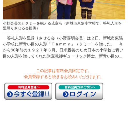
小野会長㊧とタミーを抱える児童ら（新城市東陽小学校で、答礼人形を
里帰りさせる会提供）
答礼人形を里帰りさせる会（小野喜明会長）は２日、新城市東陽
小学校に新青い目の人形「Ｔａｍｍｙ」（タミー）を贈った。 今
から90年前の１９２７年３月、日米親善のため日本の小学校に青い
目の人形を贈ってくれた米宣教師ギューリック博士。新青い目の...
この記事は有料会員限定です。
会員登録すると続きをお読みいただけます。