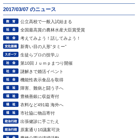
2017/03/07 のニュース
公立高校で一般入試始まる
全国最高賞の農林水産大臣賞受賞
考えてみよう！話してみよう！
新青い目の人形“タミー”
生徒らプロの技学ぶ
第10回Ｊｕｍｐまつり開催
謎解きで婚活イベント
機能性表示食品を取得
障害、難病と闘う子へ
豊橋善銀に収益寄付
衣料など491箱 海外へ
市社協に物品寄付
出張健診に手ごたえ
原案通り10議案可決