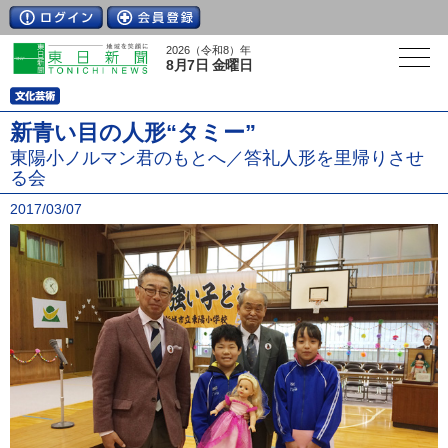
2026（令和8）年
8月7日 金曜日
新青い目の人形“タミー”
東陽小ノルマン君のもとへ／答礼人形を里帰りさせ
る会
2017/03/07