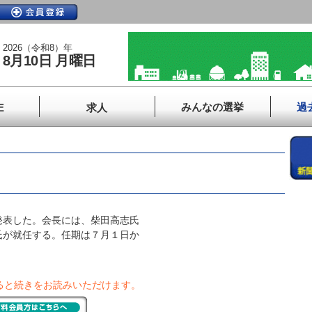
2026（令和8）年
8月10日 月曜日
みんなの選挙
過
E
求人
表した。会長には、柴田高志氏
氏が就任する。任期は７月１日か
ると続きをお読みいただけます。