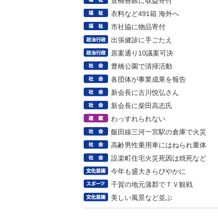
豊橋善銀に収益寄付
衣料など491箱 海外へ
市社協に物品寄付
出張健診に手ごたえ
原案通り10議案可決
豊橋公園で清掃活動
各団体が事業成果を報告
新会長に古川悦弘さん
新会長に柴田高志氏
わっすれられない
飯田線三河一宮駅の倉庫で火災
高齢男性乗用車にはねられ重体
設楽町住宅火災死因は焼死など
今年も盛大きらびやかに
千賀の地元蒲郡でＴＶ観戦
美しい風景など並ぶ