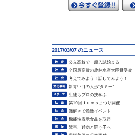
2017/03/07 のニュース
公立高校で一般入試始まる
全国最高賞の農林水産大臣賞受賞
考えてみよう！話してみよう！
新青い目の人形“タミー”
生徒らプロの技学ぶ
第10回Ｊｕｍｐまつり開催
謎解きで婚活イベント
機能性表示食品を取得
障害、難病と闘う子へ