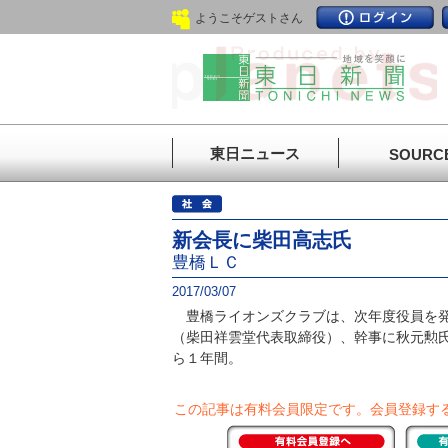
ようこそゲストさん
東日ニュース
SOURC
新会長に柴田高志氏
豊橋ＬＣ
2017/03/07
豊橋ライオンズクラブは、次年度役員を発
（柴田祥雲堂代表取締役）、幹事に秋元勲
ら１年間。
この記事は有料会員限定です。
会員登録す