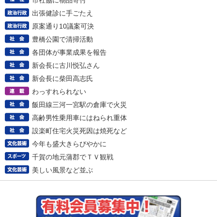
市社協に物品寄付
出張健診に手ごたえ
原案通り10議案可決
豊橋公園で清掃活動
各団体が事業成果を報告
新会長に古川悦弘さん
新会長に柴田高志氏
わっすれられない
飯田線三河一宮駅の倉庫で火災
高齢男性乗用車にはねられ重体
設楽町住宅火災死因は焼死など
今年も盛大きらびやかに
千賀の地元蒲郡でＴＶ観戦
美しい風景など並ぶ