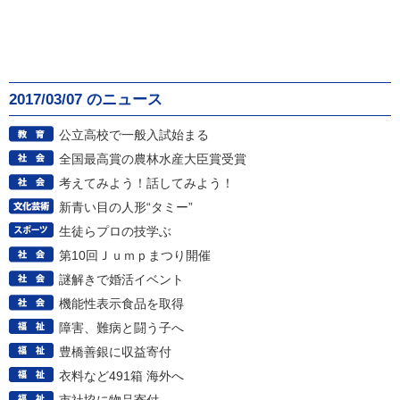
2017/03/07 のニュース
公立高校で一般入試始まる
全国最高賞の農林水産大臣賞受賞
考えてみよう！話してみよう！
新青い目の人形“タミー”
生徒らプロの技学ぶ
第10回Ｊｕｍｐまつり開催
謎解きで婚活イベント
機能性表示食品を取得
障害、難病と闘う子へ
豊橋善銀に収益寄付
衣料など491箱 海外へ