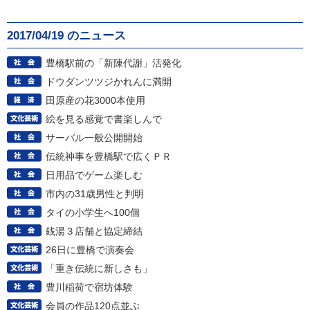
2017/04/19 のニュース
豊橋駅前の「新陳代謝」活発化
ドウダンツツジかれんに満開
田原産の花3000本使用
絵を見る感覚で書楽しんで
サーバル一般公開開始
伝統神事を豊橋駅で広くＰＲ
日用品でゲーム楽しむ
市内の31歳男性と判明
タイの小学生へ100個
銭湯３店舗と協定締結
26日に豊橋で演奏会
「重き伝統に新しさも」
豊川稲荷で宿坊体験
会員の作品120点並ぶ