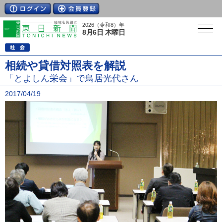
2026（令和8）年
8月6日 木曜日
相続や貸借対照表を解説
「とよしん栄会」で鳥居光代さん
2017/04/19