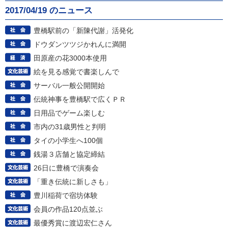
2017/04/19 のニュース
豊橋駅前の「新陳代謝」活発化
ドウダンツツジかれんに満開
田原産の花3000本使用
絵を見る感覚で書楽しんで
サーバル一般公開開始
伝統神事を豊橋駅で広くＰＲ
日用品でゲーム楽しむ
市内の31歳男性と判明
タイの小学生へ100個
銭湯３店舗と協定締結
26日に豊橋で演奏会
「重き伝統に新しさも」
豊川稲荷で宿坊体験
会員の作品120点並ぶ
最優秀賞に渡辺宏仁さん