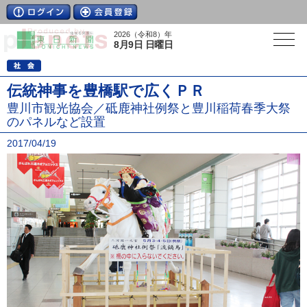
2026（令和8）年
8月9日 日曜日
伝統神事を豊橋駅で広くＰＲ
豊川市観光協会／砥鹿神社例祭と豊川稲荷春季大祭
のパネルなど設置
2017/04/19