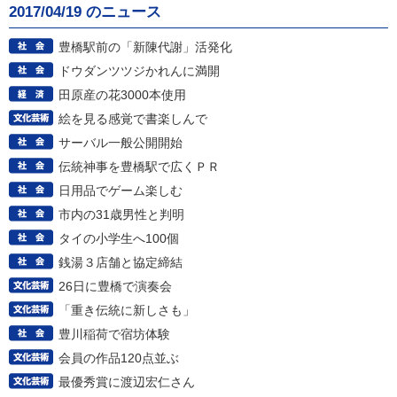
2017/04/19 のニュース
豊橋駅前の「新陳代謝」活発化
ドウダンツツジかれんに満開
田原産の花3000本使用
絵を見る感覚で書楽しんで
サーバル一般公開開始
伝統神事を豊橋駅で広くＰＲ
日用品でゲーム楽しむ
市内の31歳男性と判明
タイの小学生へ100個
銭湯３店舗と協定締結
26日に豊橋で演奏会
「重き伝統に新しさも」
豊川稲荷で宿坊体験
会員の作品120点並ぶ
最優秀賞に渡辺宏仁さん